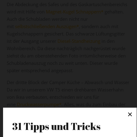
Die Abdeckung des Safes und des Gaskartuschenbereichs
wird mit Hilfe von
Magnet-Kugel Schnappern
gehalten.
Auch die Schubladen werden nicht nur
mit
selbstschließenden Auszügen
, sondern auch mit
Kugelschnappern gesichert. Das schwarze Lüftungsgitter
ist der Ausgang unserer
Diesel-Standheizung
in den
Wohnbereich. Da diese nachträglich nachgerüstet wurde
siehst du am obenstehenden Foto irrtümlicherweise den
Schubladenauszug noch zu weit unten. Dieser wurde
später entsprechend angepasst.
Der dritte Block der Camper Küche – Abwasch und Wasser
Da wir in unserem VW T5 einen drehbaren Wasserhahn
von Ikea verbauten, entschieden wir uns für
eine
Druckwasserpumpe
. Alles, was du zum Einbau der
Druckwasserpumpe benötigst entnimmst du der
Einkaufsliste am Beginn des Blogposts. Mittels einem Y-
Verteilers schlossen wir nicht nur Wasser für unsere Spüle
sondern auch für unsere
mobile Dusche
an.