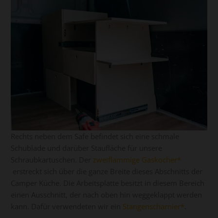
Rechts neben dem Safe befindet sich eine schmale
Schublade und darüber Staufläche für unsere
Schraubkartuschen. Der
zweiflammige Gaskocher
erstreckt sich über die ganze Breite dieses Abschnitts der
Camper Küche. Die Arbeitsplatte besitzt in diesem Bereich
einen Ausschnitt, der nach oben hin weggeklappt werden
kann. Dafür verwendeten wir ein
Stangenscharnier
.