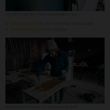
Für das Finish der Küche verwendeten wir:
Arbeitsplattenöl
für die Fichtenholz Arbeitsplatte
Varicolor Buntlack
Farbe Fernglas
Zusätzlicher Schrank für Stauraum im Bulli