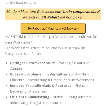
unterstützt du uns.
Mit dem Maentum Gutscheincode “
mein-camperausbau
”
erhältst du
5% Rabatt
auf Kühlboxen
5% Rabatt auf Maentum Kühlboxen
MAENTUM IceCube X – Die perfekte Camping-Kühlbox für
dein Wohnmobil?
Die wichtigsten Attribute bei einem Kühlschrank im
Campervan sind für uns:
Geringer Stromverbrauch
– Wichtig für autarke
Camper
Gutes Kühlvolumen im Verhältnis zur Größe
–
Effiziente Raumnutzung für mehr Platz im Wohnmobil
Benutzerfreundlichkeit & Features
– Einfache
Bedienung ist essenziell
Effiziente Kühlleistung
– stabile Kühlung auch bei
hohen Umgebungstemperaturen