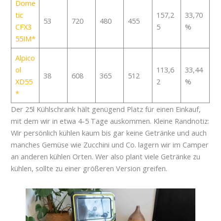
Dome
tic
157,2
33,70
53
720
480
455
CFX3
5
%
55IM
Alpico
ol
113,6
33,44
38
608
365
512
XD55
2
%
Der 25l Kühlschrank hält genügend Platz für einen Einkauf,
mit dem wir in etwa 4-5 Tage auskommen. Kleine Randnotiz:
Wir persönlich kühlen kaum bis gar keine Getränke und auch
manches Gemüse wie Zucchini und Co. lagern wir im Camper
an anderen kühlen Orten. Wer also plant viele Getränke zu
kühlen, sollte zu einer größeren Version greifen.