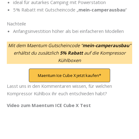
ideal für autarkes Camping mit Powerstation
5 % Rabatt mit Gutscheincode „
mein-camperausbau
“
Nachteile
Anfangsinvestition höher als bei einfacheren Modellen
Mit dem Maentum Gutscheincode “
mein-camperausbau
”
erhältst du zusätzlich
5% Rabatt
auf die Kompressor
Kühlboxen
Maentum Ice Cube X jetzt kaufen
Lasst uns in den Kommentaren wissen, für welchen
Kompressor Kühlbox ihr euch entschieden habt?
Video zum Maentum ICE Cube X Test