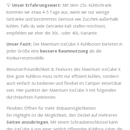
💡
Unser Erfahrungswert:
Mit dem 25L-Kühlschrank
kommen wir etwa 4-5 Tage aus, wenn wir nur wenige
Getränke und bestimmtes Gemüse wie Zucchini außerhalb
kühlen. Falls du viele Getränke kalt stellen möchtest,
empfehlen wir eher die 30L- oder 40L-Variante.
Unser Fazit:
Die Maentum IceCube X Kühlboxen bieteten in
jeder Größe eine
bessere Raumnutzung
als die
Konkurrenzmodelle.
Benutzerfreundlichkeit & Features des Maentum IceCube X
Eine gute Kühlbox muss nicht nur effizient kühlen, sondern
auch einfach zu bedienen und flexibel im Camper einsetzbar
sein. Hier punktet der Maentum IceCube X mit folgenden
durchdachten Funktionen.
Flexibles Öffnen für mehr Einbaumöglichkeiten
Ein Highlight ist die Möglichkeit, den Deckel auf mehreren
Seiten anzubringen
. Mit einem Schraubenschlüssel kann
der IceCube X von einer seitlich öffnenden Kühlbox (über die