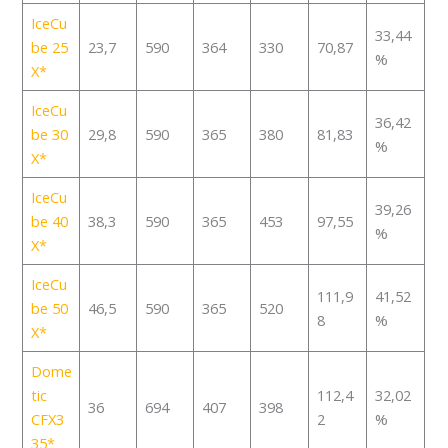
IceCu
33,44
be 25
23,7
590
364
330
70,87
%
X
IceCu
36,42
be 30
29,8
590
365
380
81,83
%
X
IceCu
39,26
be 40
38,3
590
365
453
97,55
%
X
IceCu
111,9
41,52
be 50
46,5
590
365
520
8
%
X
Dome
tic
112,4
32,02
36
694
407
398
CFX3
2
%
35