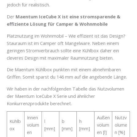
jedoch für realistisch.
Der
Maentum IceCube X ist eine stromsparende &
effiziente Lösung für Camper & Wohnmobile
Platznutzung im Wohnmobil – Wie effizient ist das Design?
Stauraum ist im Camper oft Mangelware. Neben einem
geringen Stromverbrauch sollte eine Kühlbox daher ein
cleveres Design mit maximaler Raumnutzung bieten.
Die Maentum Kühlbox punkten mit einem abnehmbaren
Griffen. Somit sparst du 146 mm auf die angebende Länge.
Wir haben in der nachfolgenden Tabelle das Nutzvolumen
der Maentum IceCube X Serie und ähnlicher
Konkurrenzprodukte berechnet.
Innen
Außen
Nutzv
Kühlb
l
b
h
volum
volum
olume
ox
[mm]
[mm]
[mm]
en
en [l]
n [%]