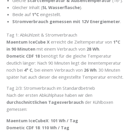
Gleiche
Starttemperatur & Außentemperatur
(16°).
Gleicher Inhalt (
5L Wasserflasche
).
Beide auf
1°C
eingestellt.
Stromverbrauch gemessen mit 12V Energiemeter
.
Tag 1: Abkühlzeit & Stromverbrauch
Maentum IceCube X
erreicht die Zieltemperatur von
1°C
in 90 Minuten
mit einem Verbrauch von
28 Wh
.
Dometic CDF 18
benötigt für die gleiche Temperatur
deutlich länger: Nach 90 Minuten liegt die Innentemperatur
noch bei
4° C
, bei einem Verbrauch von
26 Wh
. 30 Minuten
später hat auch dieser die eingestellte Temperatur erreicht.
Tag 2/3: Stromverbrauch im Standardbetrieb
Nach der ersten Abkühlphase haben wir den
durchschnittlichen Tagesverbrauch
der Kühlboxen
gemessen:
Maentum IceCubeX
:
101 Wh / Tag
Dometic CDF 18
:
110 Wh / Tag