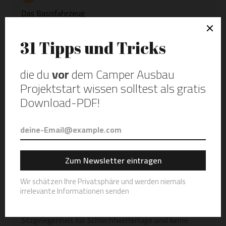
Das Basisfahrzeug
Budget festlegen, ehrlich klären wie viel Komfort du
brauchst, und warum es sich lohnt, vor dem Kauf
einmal einen Camper zu mieten.
3
Der Autokauf
Alarme auf den Verkaufsplattformen, modelltypische
Macken kennen, Probefahrt und Ankaufstest. Beim
richtigen Fahrzeug zählt jede Stunde.
4
Der Grundriss
Stauraum für dein größtes Hobby, eine
Sitzgelegenheit für Schlechtwettertage und keine