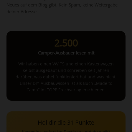
Neues auf dem Blog gibt. Kein Spam, keine Weitergabe
deiner Adresse.
2.500
Camper-Ausbauer lesen mit
Wir haben einen VW T5 und einen Kastenwagen
selbst ausgebaut und schreiben seit Jahren
darüber, was dabei funktioniert hat und was nicht.
Unser DIY-Ausbauwissen ist als Buch „Made to
Camp“ im TOPP Frechverlag erschienen.
Hol dir die 31 Punkte
Kostenlos, sofort im Postfach, und du weißt