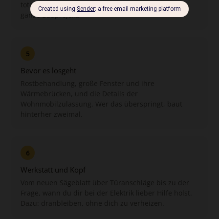
toten Winkel. Nach dem Grundriss richtet sich das
ganze Bauprojekt.
5
Bevor es losgeht
Rostbehandlung, große Fenster und ihre
Wärmebrücken, und die Details der
Wohnmobilzulassung. Wer das überspringt, baut
hinterher zweimal.
6
Werkstatt und Kopf
Vom neuen Sägeblatt über Türanschläge bis zu der
Frage, wann du dir bei der Elektrik lieber Hilfe holst.
Dazu: dranbleiben, ohne dich zu verheizen.