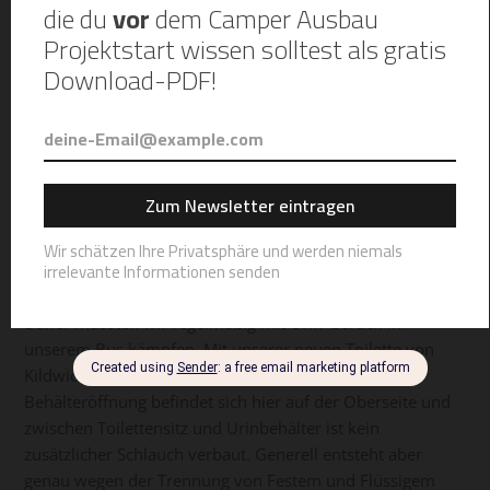
Die Frage aller Fragen, wenn man quasi in einem Ein-
Zimmer-Appartement auf Rädern lebt oder auf Urlaub
fährt. Darüber lässt sich natürlich ein wenig streiten.
Generell lautet die Antwort: Nein! Leider war unsere erste
Trenntoilette wie bereits erwähnt nicht dicht. Genauer
gesagt schloss der Schraubverschluss des Urinbehälters
nicht ganz. Obwohl hier eine Art Dichtungsring beigelegt
wurde, mussten wir mit sehr viel Sikaflex nachhelfen, was
natürlich keine Dauerlösung darstellte. Außerdem wurde
der mitgelieferte Schlauch (zwischen Toilettensitz und
Urinbehälter) mehrmals brüchig und es tropfte.
Daher mussten wir regelmäßig mit Urin-Geruch in
unserem Bus kämpfen. Mit unserer neuen Toilette von
Kildwick passiert das Gott sei Dank nicht mehr. Die
Behälteröffnung befindet sich hier auf der Oberseite und
zwischen Toilettensitz und Urinbehälter ist kein
zusätzlicher Schlauch verbaut. Generell entsteht aber
genau wegen der Trennung von Festem und Flüssigem