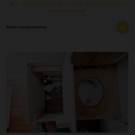
Zum
🚐 31 Dinge die du
vor
dem Camper Ausbau Projektstart
Inhalt
wissen solltest🛠️
springen
Mein-Camperausbau