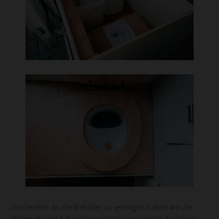
Um leichter an die Behälter zu gelangen haben wir die
Holzplatte mit Scharnieren durch zwei geteilt. So lassen