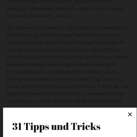
Toilettensitzes. Hier stülpt man ganz einfach einen
biologisch abbaubaren Müllsack – oder alternativ einen
normalen Plastiksack – hinein.
Wie und wie oft entleere ich die Camping Trockentoilette?
Die Entleerung deiner Camping Trenntoilette ist super
simpel. Nachdem du den Sitz zur Seite gehoben oder dir
von der Seite Zugang zu den Behältern verschafft hast,
nimmst du diese einfach heraus. Für das Entsorgen deiner
Fäkalien benötigst du keine gesonderte Campingklo
Entsorgungsstation anzufahren! Wir entleeren unsere
Toilette in etwa jeden zweiten bis dritten Tag. Den Urin
lassen wir im Idealfall in einer öffentlichen Toilette ab. Die
Möglichkeit es einfach in der Natur zu entleeren besteht
natürlich auch. Achte aber bitte auf die Vanlife-Ettikette
und tu dies nicht, wenn du dich an bekannten Stellplätzen,
auf einem Parkplatz oder ähnlichem befindest. Den
Müllbeutel entsorgen wir ganz einfach im Restmüll.
Stinken Trenntoiletten?