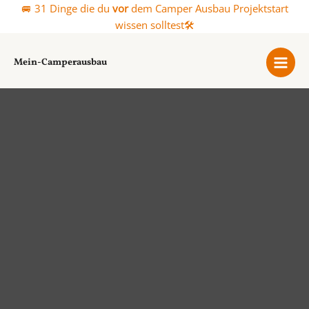
Zum
🚐 31 Dinge die du
vor
dem Camper Ausbau Projektstart
Inhalt
wissen solltest🛠️
springen
Mein-Camperausbau