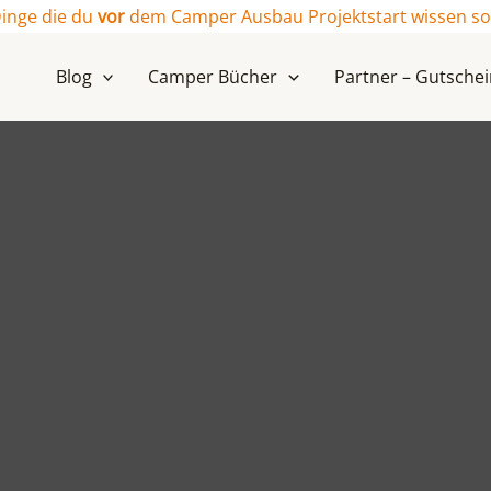
Dinge die du
vor
dem Camper Ausbau Projektstart wissen soll
Blog
Camper Bücher
Partner – Gutsche