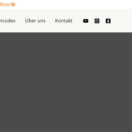
test🛠️
incodes
Über uns
Kontakt