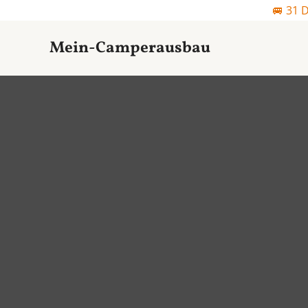
Zum
🚐 31 
Inhalt
Mein-Camperausbau
springen