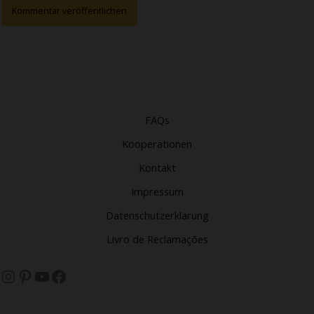
FAQs
Kooperationen
Kontakt
Impressum
Datenschutzerklärung
Livro de Reclamações
Instagram
Pinterest
YouTube
Facebook