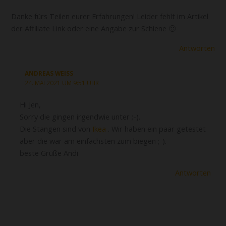
Danke fürs Teilen eurer Erfahrungen! Leider fehlt im Artikel
der Affiliate Link oder eine Angabe zur Schiene 🙂
Antworten
ANDREAS WEISS
24. MAI 2021 UM 9:51 UHR
Hi Jen,
Sorry die gingen irgendwie unter ;-).
Die Stangen sind von
Ikea
. Wir haben ein paar getestet
aber die war am einfachsten zum biegen ;-).
beste Grüße Andi
Antworten