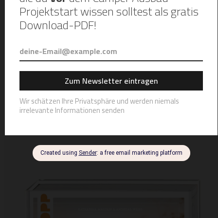
Dir gefällt der Content den wir hier auf mein-camperausbau
und auf
@salty.roamers
für dich online stellen?
Mit dem Einkauf über unsere Links helft ihr uns, diese Seite
zu betreiben. Mehr Infos
dazu hier.