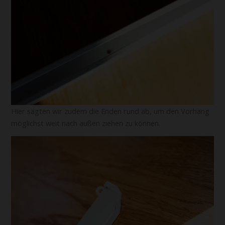
Hier sägten wir zudem die Enden rund ab, um den Vorhang
möglichst weit nach außen ziehen zu können.