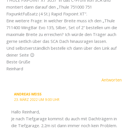
THULE FIXPOINT XT 3057“ in das C-Profil von SCA und
montiert dann darauf den „Thule 751000 751
FixpunktFußsatz (4 St.) Rapid Fixpoint XT“.
Eine weitere Frage: In welcher Breite muss ich den „Thule
711400 WingBar Evo 135, Silber, Set of 2“ bestellen um die
maximale Breite zu erreichen? Ich würde den Träger auch
gerne seitlich über das SCA Dach hinausragen lassen.
Und selbstverständlich bestelle ich dann über den Link auf
deiner Seite 😉
Beste Grüße
Reinhard
Antworten
ANDREAS WEISS
23. MÄRZ 2022 UM 9:00 UHR
Hallo Reinhard,
Je nach Tiefgarage kommst du auch mit Dachträgern in
die Tiefgarage. 2.2m ist dann immer noch kein Problem.