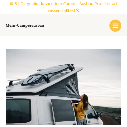
Zum
🚐 31 Dinge die du
vor
dem Camper Ausbau Projektstart
Inhalt
wissen solltest🛠️
springen
Mein-Camperausbau