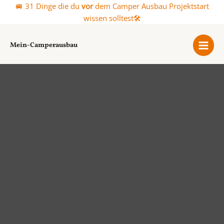
Zum
🚐 31 Dinge die du
vor
dem Camper Ausbau Projektstart
Inhalt
wissen solltest🛠️
springen
Mein-Camperausbau