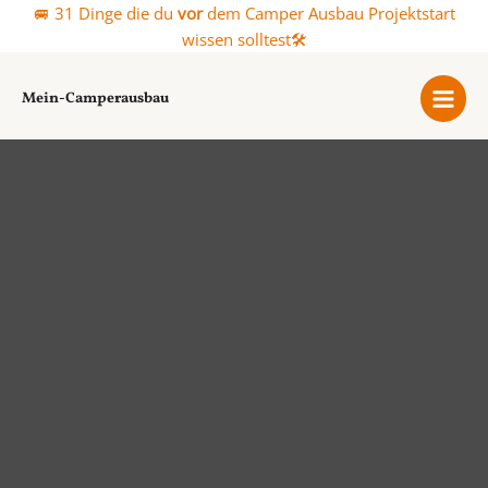
Zum
🚐 31 Dinge die du
vor
dem Camper Ausbau Projektstart
Inhalt
wissen solltest🛠️
springen
Mein-Camperausbau