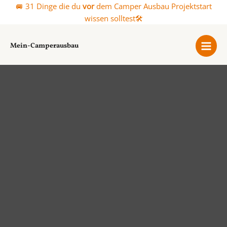
Zum
🚐 31 Dinge die du
vor
dem Camper Ausbau Projektstart
Inhalt
wissen solltest🛠️
springen
Mein-Camperausbau